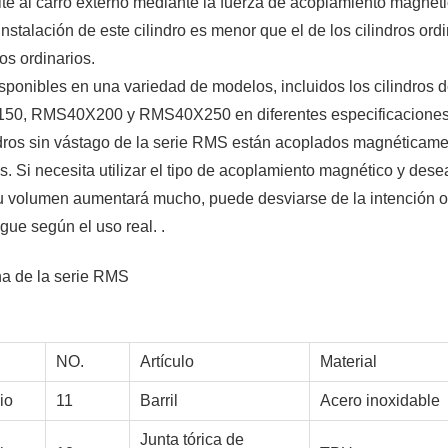
ite al carro externo mediante la fuerza de acoplamiento magnéti
nstalación de este cilindro es menor que el de los cilindros ord
os ordinarios.
isponibles en una variedad de modelos, incluidos los cilindros 
, RMS40X200 y RMS40X250 en diferentes especificaciones
ndros sin vástago de la serie RMS están acoplados magnéticame
os. Si necesita utilizar el tipo de acoplamiento magnético y dese
su volumen aumentará mucho, puede desviarse de la intención o
gue según el uso real. .
rna de la serie RMS
NO.
Artículo
Material
io
11
Barril
Acero inoxidable
Junta tórica de