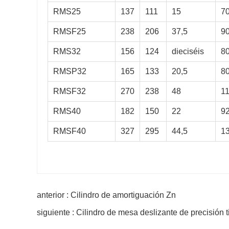
RMS25
137
111
15
7
RMSF25
238
206
37,5
9
RMS32
156
124
dieciséis
8
RMSP32
165
133
20,5
8
RMSF32
270
238
48
1
RMS40
182
150
22
9
RMSF40
327
295
44,5
1
anterior : Cilindro de amortiguación Zn
siguiente : Cilindro de mesa deslizante de precisión ti