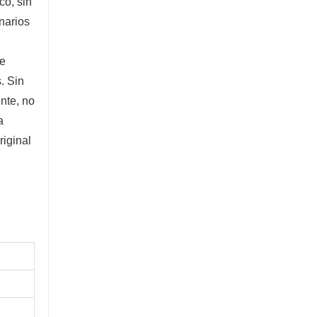
co, sin
inarios
de
. Sin
nte, no
a
riginal