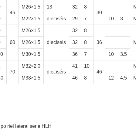
0
M26×1,5
13
32
8
M
46
30
0
M22×1,5
dieciséis
29
7
10
3
M
0
M26×1,5
32
8
0
60
M26×1,5
dieciséis
32
8
36
M
10
M30×1,5
36
7
10
3.5
2
M32×2.0
41
10
M
70
dieciséis
46
30
M38×1,5
46
8
12
4.5
M
po riel lateral serie HLH