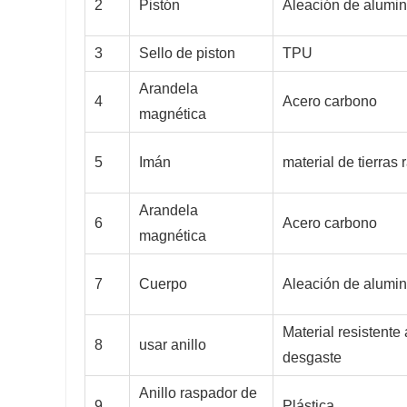
2
Pistón
Aleación de alumin
3
Sello de piston
TPU
Arandela
4
Acero carbono
magnética
5
Imán
material de tierras 
Arandela
6
Acero carbono
magnética
7
Cuerpo
Aleación de alumin
Material resistente 
8
usar anillo
desgaste
Anillo raspador de
9
Plástica