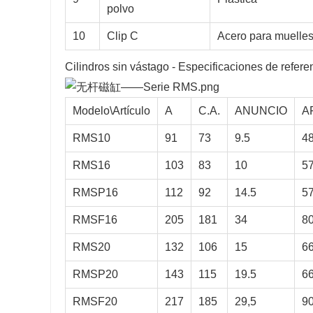
polvo
10
Clip C
Acero para muelle
Cilindros sin vástago - Especificaciones de refer
Modelo\Artículo
A
C.A.
ANUNCIO
A
RMS10
91
73
9.5
4
RMS16
103
83
10
5
RMSP16
112
92
14.5
5
RMSF16
205
181
34
8
RMS20
132
106
15
6
RMSP20
143
115
19.5
6
RMSF20
217
185
29,5
9