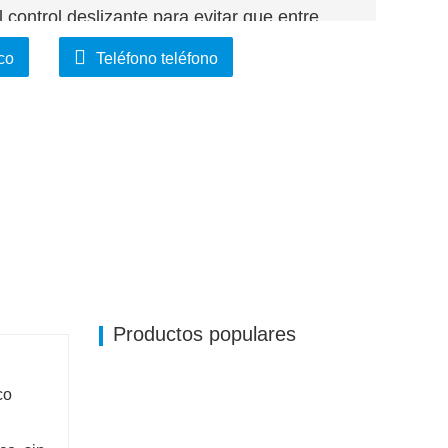
 control deslizante para evitar que entre
a vida útil del cilindro.
co
Teléfono teléfono
Productos populares
co