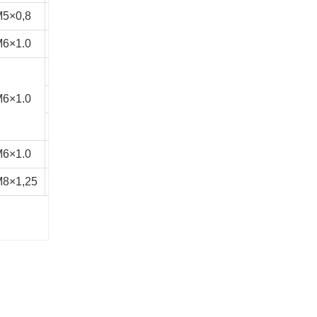
5×0,8
7.5
50
30
30,5
1/8"
7.5
6×1.0
10
36
36
85
1/8"
20
8
37
1/8"
8
50
40
6×1.0
8
41,5
10
1/8"
12.5
48
48
95
28
6×1.0
9
60
40
45
1/4"
11
8×1,25
dieciséis
50
56
122,5
1/4”
25