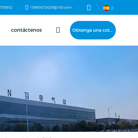
738552
15965672629@163.com
contáctenos
Obtenga una cotización