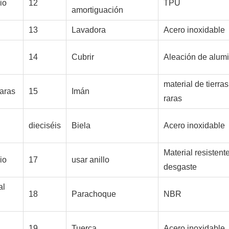
io
12
TPU
amortiguación
13
Lavadora
Acero inoxidable
14
Cubrir
Aleación de alumi
material de tierras
raras
15
Imán
raras
dieciséis
Biela
Acero inoxidable
Material resistente
io
17
usar anillo
desgaste
al
18
Parachoque
NBR
19
Tuerca
Acero inoxidable