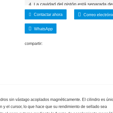
4. La cavidad del pistón está separada del
polvo y suciedad en el sistema y prolongar l
Contactar ahora
Correo electróni
WhatsApp
compartir:
indros sin vástago acoplados magnéticamente. El cilindro es úni
n y el cursor, lo que hace que su rendimiento de sellado sea