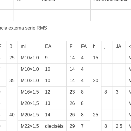
s
encia externa serie RMS
F
B
mi
EA
F
FA
h
j
JA
k
8
25
M10×1.0
9
14
4
15
M
7
M10×1.0
10
14
4
M
7
35
M10×1.0
10
14
4
20
M
0
M16×1,5
12
23
8
8
3
M
6
M20×1,5
13
26
8
M
6
40
M20×1,5
14
26
8
25
M
0
M22×1,5
dieciséis
29
7
8
2.5
M