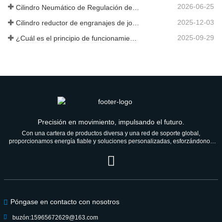
2026-06-25
Cilindro Neumático de Regulación de Velocidad Hidráulica: Solución de Movimiento Estable Sin Golpes para Equipos Automatizados
2025-12-03
Cilindro reductor de engranajes de joroba de nueva generación
2025-09-29
¿Cuál es el principio de funcionamiento de una válvula solenoide? Una vez que lo comprenda, ya no tendrá miedo del mal funcionamiento de las válvulas solenoides.
Precisión en movimiento, impulsando el futuro.
Con una cartera de productos diversa y una red de soporte global,
proporcionamos energía fiable y soluciones personalizadas, esforzándonos
por ser un socio de confianza para las generaciones venideras.
Póngase en contacto con nosotros
buzón:
15965672629@163.com