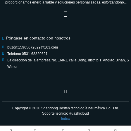
proporcionamos energía fiable y soluciones personalizadas, esforzándonos
por ser un socio de confianza para las generaciones venideras.
Póngase en contacto con nosotros
buzón:
15965672629@163.com
Teléfono:
0531-68829621
La dirección de la empresa:
No. 168-1, calle Dong, distrito TI Anqiao, Jinan, S
Winter
Copyright © 2020
Shandong Besten tecnología neumática Co., Ltd.
Soporte técnico: Huazhicloud
Index