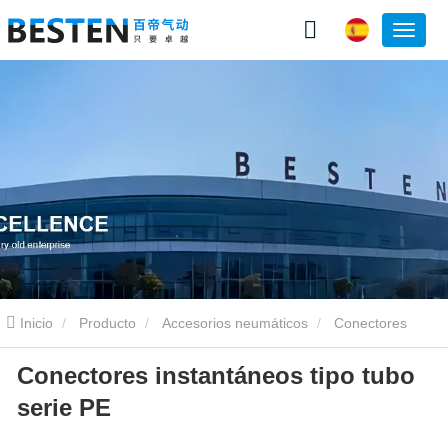
Inicio
Producto
Accesorios neumáticos
Conectores
Conectores instantáneos tipo tubo
instantáneos tipo tubo serie PE
serie PE