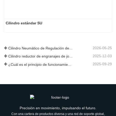
Cilindro estándar SU
2026-06-25
Cilindro Neumático de Regulación de Velocidad Hidráulica: Solución de Movimiento Estable Sin Golpes para Equipos Automatizados
2025-12-03
Cilindro reductor de engranajes de joroba de nueva generación
2025-09-29
¿Cuál es el principio de funcionamiento de una válvula solenoide? Una vez que lo comprenda, ya no tendrá miedo del mal funcionamiento de las válvulas solenoides.
Precisión en movimiento, impulsando el futuro.
Con una cartera de productos diversa y una red de soporte global,