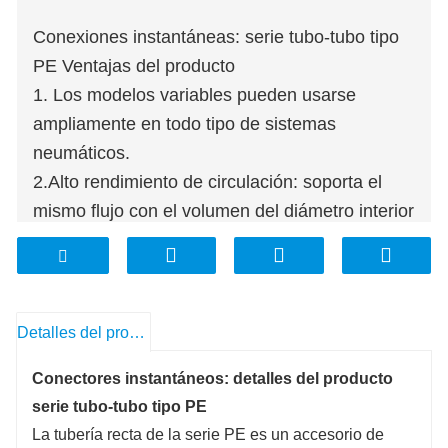
Conexiones instantáneas: serie tubo-tubo tipo
PE Ventajas del producto
1. Los modelos variables pueden usarse
ampliamente en todo tipo de sistemas
neumáticos.
2.Alto rendimiento de circulación: soporta el
mismo flujo con el volumen del diámetro interior
del tubo,
3. Conecte el tubo de forma fácil y cómoda. La
parte de conexión del tubo es segura y
duradera.
Detalles del producto
4.La parte roscada se cubre con sellador y la
Conectores instantáneos: detalles del producto
rosca M5 se
serie tubo-tubo tipo PE
unido con una junta de sellado para evitar
La tubería recta de la serie PE es un accesorio de
fugas de aire sobre la porción de rosca de