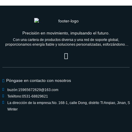
Precisión en movimiento, impulsando el futuro.
Con una cartera de productos diversa y una red de soporte global,
proporcionamos energía fiable y soluciones personalizadas, esforzándonos
por ser un socio de confianza para las generaciones venideras.
Póngase en contacto con nosotros
buzón:
15965672629@163.com
Teléfono:
0531-68829621
La dirección de la empresa:
No. 168-1, calle Dong, distrito TI Anqiao, Jinan, S
Winter