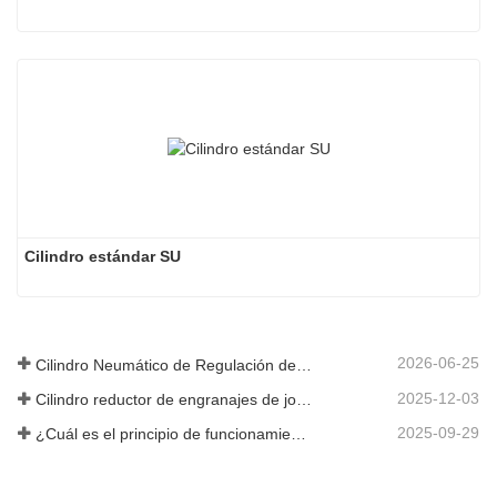
Cilindro estándar SU
2026-06-25
Cilindro Neumático de Regulación de Velocidad Hidráulica: Solución de Movimiento Estable Sin Golpes para Equipos Automatizados
2025-12-03
Cilindro reductor de engranajes de joroba de nueva generación
2025-09-29
¿Cuál es el principio de funcionamiento de una válvula solenoide? Una vez que lo comprenda, ya no tendrá miedo del mal funcionamiento de las válvulas solenoides.