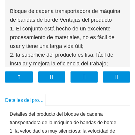
Bloque de cadena transportadora de máquina
de bandas de borde Ventajas del producto
1. El conjunto está hecho de un excelente
procesamiento de materiales, no es fácil de
usar y tiene una larga vida útil;
2, la superficie del producto es lisa, fácil de
instalar y mejora la eficiencia del trabajo;
3, el uso de equipos de prueba de precisión
para probar estrictamente el tamaño del
producto, de acuerdo con los estándares del
producto;
Detalles del producto
4, buena calidad, larga vida útil: con dureza
Detalles del producto del bloque de cadena
uniforme y resistencia al desgaste, resistencia
transportadora de la máquina de bandas de borde
a altas temperaturas, larga vida útil;
1, la velocidad es muy silenciosa: la velocidad de
5, el material del bloque de cadena es bueno: