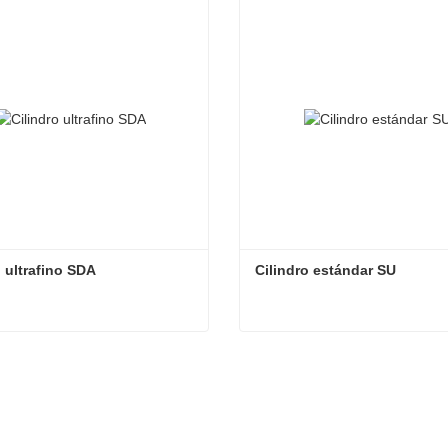
o ultrafino SDA
Cilindro estándar SU
o ultrafino SDA
Cilindro estándar SU
actar ahora
Contactar ahora