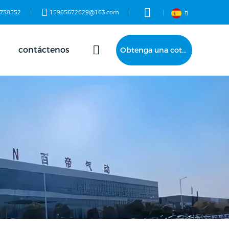
738552
15965672629@163.com
contáctenos
Obtenga una cotización