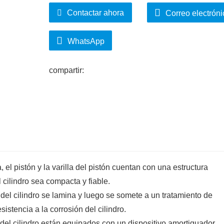
aplicación que requieren un gran recorrid
Contactar ahora
Correo electróni
WhatsApp
compartir:
ra, el pistón y la varilla del pistón cuentan con una estructura
cilindro sea compacta y fiable.
r del cilindro se lamina y luego se somete a un tratamiento de
sistencia a la corrosión del cilindro.
del cilindro están equipados con un dispositivo amortiguador