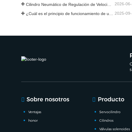
2026-06
Cilindro Neumático de Regulación de Velocidad Hidráulica: Solución de Movimiento Estable Sin Golpes para Equipos Automatizados
2025-09
¿Cuál es el principio de funcionamiento de una válvula solenoide? Una vez que lo comprenda, ya no tendrá miedo del mal funcionamiento de las válvulas solenoides.
C
s
Sobre nosotros
Producto
Ventajas
Servocilindro
honor
Cilindros
Válvulas solenoides