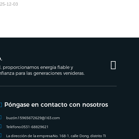
25-12-03
.
, proporcionamos energía fiable y
fianza para las generaciones venideras.
Póngase en contacto con nosotros
buzón:
15965672629@163.com
Teléfono:
0531-68829621
La dirección de la empresa:
No. 168-1, calle Dong, distrito TI