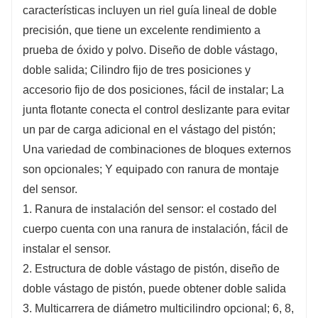
características incluyen un riel guía lineal de doble
superior y el lado frontal de la mesa deslizante
precisión, que tiene un excelente rendimiento a
están equipados con orificios para tornillos de
prueba de óxido y polvo. Diseño de doble vástago,
instalación para el molde fijo, y la superficie
doble salida; Cilindro fijo de tres posiciones y
superior del bloque deslizante viene con
accesorio fijo de dos posiciones, fácil de instalar; La
orificios para pasadores de posicionamiento de
junta flotante conecta el control deslizante para evitar
instalación.
un par de carga adicional en el vástago del pistón;
5. Cilindro fijo de tres vías: los orificios
Una variedad de combinaciones de bloques externos
pasantes están reservados encima del bloque
son opcionales; Y equipado con ranura de montaje
deslizante para facilitar la fijación del cuerpo
del sensor.
desde arriba, y la cara inferior y final del cuerpo
1. Ranura de instalación del sensor: el costado del
están sujetas con orificios para tornillos de
cuerpo cuenta con una ranura de instalación, fácil de
instalación, y la cara inferior del cuerpo está
instalar el sensor.
equipada con Orificios para pasadores de
2. Estructura de doble vástago de pistón, diseño de
posicionamiento de instalación para instalar el
doble vástago de pistón, puede obtener doble salida
cilindro fijo desde tres direcciones, fácil de usar
3. Multicarrera de diámetro multicilindro opcional; 6, 8,