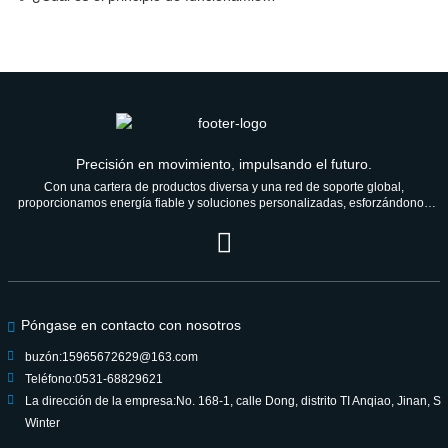
Precisión en movimiento, impulsando el futuro.
Con una cartera de productos diversa y una red de soporte global,
proporcionamos energía fiable y soluciones personalizadas, esforzándonos
por ser un socio de confianza para las generaciones venideras.
Póngase en contacto con nosotros
buzón:
15965672629@163.com
Teléfono:
0531-68829621
La dirección de la empresa:
No. 168-1, calle Dong, distrito TI Anqiao, Jinan, S
Winter