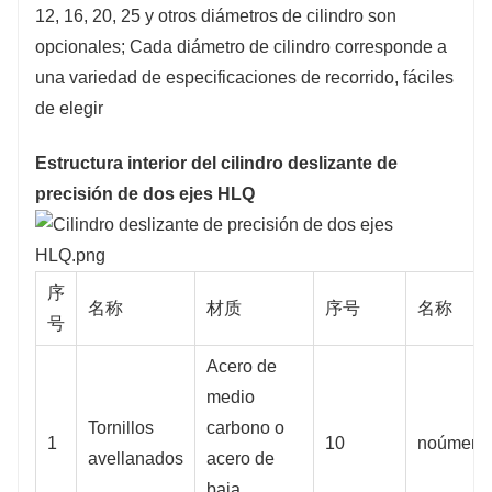
12, 16, 20, 25 y otros diámetros de cilindro son
opcionales; Cada diámetro de cilindro corresponde a
una variedad de especificaciones de recorrido, fáciles
de elegir
Estructura interior del cilindro deslizante de
precisión de dos ejes HLQ
序
名称
材质
序号
名称
号
Acero de
medio
Tornillos
carbono o
1
10
noúmeno
avellanados
acero de
baja