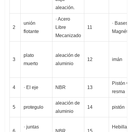
aleación.
· Acero
unión
· Bases
2
Libre
11
flotante
Magnétic
Mecanizado
plato
aleación de
3
12
imán
muerto
aluminio
Pistón O
4
· El eje
NBR
13
resma
aleación de
5
protegulo
14
pistón
aluminio
· juntas
Hebilla d
6
NBR
15