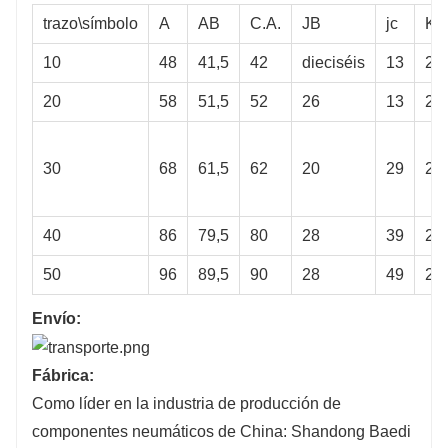
trazo\símbolo
A
AB
C.A.
JB
jc
KB
10
48
41,5
42
dieciséis
13
22
20
58
51,5
52
26
13
25
30
68
61,5
62
20
29
21
40
86
79,5
80
28
39
26
50
96
89,5
90
28
49
27
Envío:
Fábrica:
Como líder en la industria de producción de
componentes neumáticos de China: Shandong Baedi