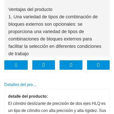
Ventajas del producto
1. Una variedad de tipos de combinación de
bloques externos son opcionales: se
proporciona una variedad de tipos de
combinaciones de bloques externos para
facilitar la selección en diferentes condiciones
de trabajo
2. Diseño de junta flotante: Usi
I
El vástago del
pistón con diseño de junta flotante no soporta
un par de carga adicional
3. Riel guía lineal de doble precisión: Riel guía
Detalles del producto
lineal de doble precisión, para lograr alta
detalle del producto:
precisión, alta rigidez y rendimiento de
El cilindro deslizante de precisión de dos ejes HLQ es
prevención de óxido y polvo.
un tipo de cilindro con alta precisión y alta rigidez. Sus
4. Dos moldes fijos en azimut: la superficie