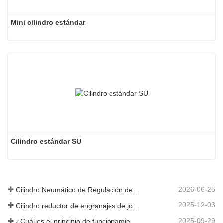
Mini cilindro estándar
Cilindro estándar SU
2026-06-25
Cilindro Neumático de Regulación de Velocidad Hidráulica: Solución de Movimiento Estable Sin Golpes para Equipos Automatizados
2025-12-03
Cilindro reductor de engranajes de joroba de nueva generación
2025-09-29
¿Cuál es el principio de funcionamiento de una válvula solenoide? Una vez que lo comprenda, ya no tendrá miedo del mal funcionamiento de las válvulas solenoides.