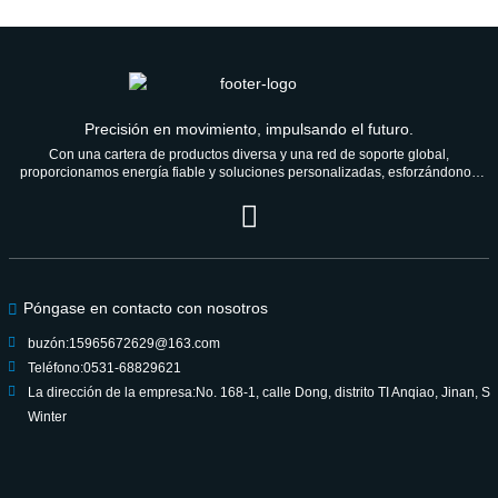
Precisión en movimiento, impulsando el futuro.
Con una cartera de productos diversa y una red de soporte global,
proporcionamos energía fiable y soluciones personalizadas, esforzándonos
por ser un socio de confianza para las generaciones venideras.
Póngase en contacto con nosotros
buzón:
15965672629@163.com
Teléfono:
0531-68829621
La dirección de la empresa:
No. 168-1, calle Dong, distrito TI Anqiao, Jinan, S
Winter