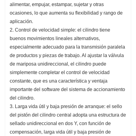
alimentar, empujar, estampar, sujetar y otras
proporcionando así una mayor producción de
ocasiones, lo que aumenta su flexibilidad y rango de
fuerza.
aplicación.
4. Movimiento de baja fricción: el tipo de
2. Control de velocidad simple: el cilindro tiene
rodamiento lineal en el cilindro del eje central
buenos movimientos lineales alternativos,
es adecuado para acción de empuje, adecuado
especialmente adecuado para la transmisión paralela
para ocasiones de movimiento de baja fricción,
de productos y piezas de trabajo. Al ajustar la válvula
y el tipo de cubierta de cobre es adecuado para
de mariposa unidireccional, el cilindro puede
ocasiones de carga elevada bajo carga radial.
simplemente completar el control de velocidad
Estas características permiten que el cilindro
constante, que es una característica y ventaja
central se adapte a diferentes condiciones de
importante del software del sistema de accionamiento
trabajo.
del cilindro.
3. Larga vida útil y baja presión de arranque: el sello
del pistón del cilindro central adopta una estructura de
sellado unidireccional en dos Y, con función de
compensación, larga vida útil y baja presión de