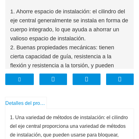
1. Ahorre espacio de instalación: el cilindro del
eje central generalmente se instala en forma de
cuerpo integrado, lo que ayuda a ahorrar un
valioso espacio de instalación.
2. Buenas propiedades mecánicas: tienen
cierta capacidad de guía, resistencia a la
flexión y resistencia a la torsión, y pueden
soportar una cierta carga lateral, lo que hace
que el cilindro tenga una estabilidad y
durabilidad de excelente rendimiento.
3. Gran salida: en comparación con el cilindro
Detalles del producto
de eje único, la salida del cilindro de eje central
1. Una variedad de métodos de instalación: el cilindro
es mayor. Esto se debe a que las almohadillas
del eje central proporciona una variedad de métodos
de choque delanteras de su cuerpo ajustan la
de instalación, que pueden usarse para bloquear,
carrera del cilindro y amortiguan el impacto,