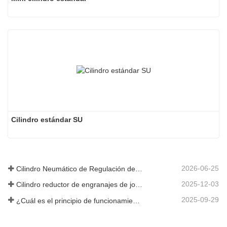
Cilindro estándar SU
2026-06-25
Cilindro Neumático de Regulación de Velocidad Hidráulica: Solución de Movimiento Estable Sin Golpes para Equipos Automatizados
2025-12-03
Cilindro reductor de engranajes de joroba de nueva generación
2025-09-29
¿Cuál es el principio de funcionamiento de una válvula solenoide? Una vez que lo comprenda, ya no tendrá miedo del mal funcionamiento de las válvulas solenoides.