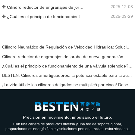
2025-12-03
Cilindro reductor de engranajes de joroba de nueva generación
2025-09-29
¿Cuál es el principio de funcionamiento de una válvula solenoide? Una vez que lo comprenda, ya no tendrá miedo del mal funcionamiento de las válvulas solenoides.
Cilindro Neumático de Regulación de Velocidad Hidráulica: Solución de Movimiento Estable Sin Golpes para Equipos Automatizados
Cilindro reductor de engranajes de joroba de nueva generación
¿Cuál es el principio de funcionamiento de una válvula solenoide? Una vez que lo comprenda, ya no tendrá miedo del mal funcionamiento de las válvulas solenoides.
BESTEN: Cilindros amortiguadores: la potencia estable para la automatización industrial
¡La vida útil de los cilindros delgados se multiplicó por cinco! Descubra cómo BESTEN Neumático utiliza nuevos materiales para superar las barreras técnicas.
Precisión en movimiento, impulsando el futuro.
Con una cartera de productos diversa y una red de soporte global,
proporcionamos energía fiable y soluciones personalizadas, esforzándonos
por ser un socio de confianza para las generaciones venideras.