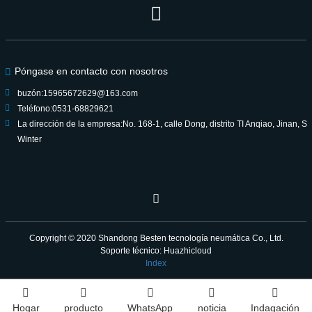
Póngase en contacto con nosotros
buzón:
15965672629@163.com
Teléfono:
0531-68829621
La dirección de la empresa:
No. 168-1, calle Dong, distrito TI Anqiao, Jinan, S
Winter
Copyright © 2020
Shandong Besten tecnología neumática Co., Ltd.
Soporte técnico: Huazhicloud
Index
Hogar
producto
WhatsApp
noticia
Indagación