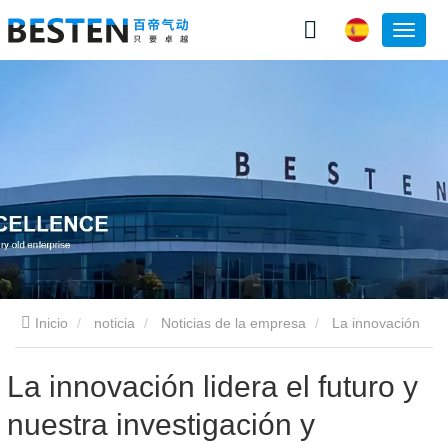
Inicio
noticia
Noticias de la empresa
La innovación
lidera el futuro y nuestra investigación y desarrollo de cilindros
La innovación lidera el futuro y
nuestra investigación y
DNC abre un nuevo capítulo en la fabricación inteligente.