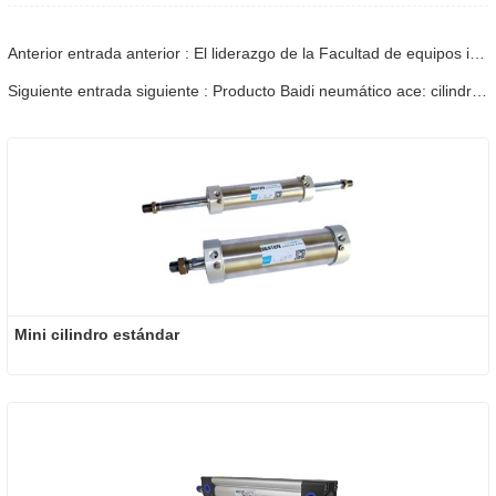
Anterior entrada anterior : El liderazgo de la Facultad de equipos inteligentes de la Universidad de Ciencia y Tecnología de Shandong fue a la inspección e intercambio neumático de Shandong Baidi.
Siguiente entrada siguiente : Producto Baidi neumático ace: cilindro de amortiguación
Mini cilindro estándar