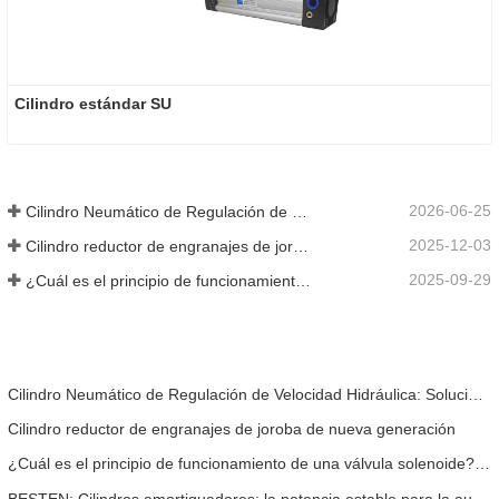
Cilindro estándar SU
2026-06-25
Cilindro Neumático de Regulación de Velocidad Hidráulica: Solución de Movimiento Estable Sin Golpes para Equipos Automatizados
2025-12-03
Cilindro reductor de engranajes de joroba de nueva generación
2025-09-29
¿Cuál es el principio de funcionamiento de una válvula solenoide? Una vez que lo comprenda, ya no tendrá miedo del mal funcionamiento de las válvulas solenoides.
Cilindro Neumático de Regulación de Velocidad Hidráulica: Solución de Movimiento Estable Sin Golpes para Equipos Automatizados
Cilindro reductor de engranajes de joroba de nueva generación
¿Cuál es el principio de funcionamiento de una válvula solenoide? Una vez que lo comprenda, ya no tendrá miedo del mal funcionamiento de las válvulas solenoides.
BESTEN: Cilindros amortiguadores: la potencia estable para la automatización industrial