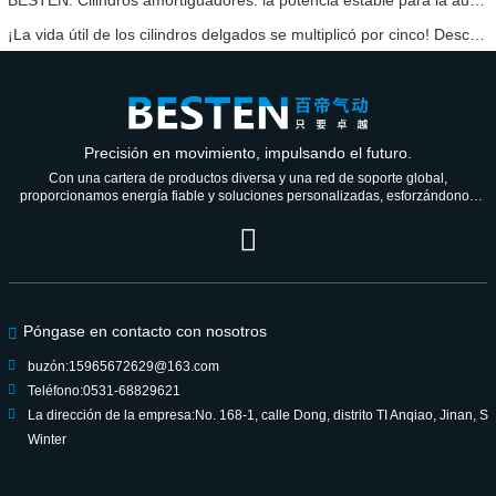
¡La vida útil de los cilindros delgados se multiplicó por cinco! Descubra cómo BESTEN Neumático utiliza nuevos materiales para superar las barreras técnicas.
Precisión en movimiento, impulsando el futuro.
Con una cartera de productos diversa y una red de soporte global,
proporcionamos energía fiable y soluciones personalizadas, esforzándonos
por ser un socio de confianza para las generaciones venideras.
Póngase en contacto con nosotros
buzón:
15965672629@163.com
Teléfono:
0531-68829621
La dirección de la empresa:
No. 168-1, calle Dong, distrito TI Anqiao, Jinan, S
Winter