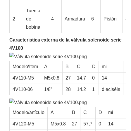
Tuerca
2
de
4
Armadura
6
Pistón
8
bobina
Característica externa de la válvula solenoide serie
4V100
Modelo\ltem
A
B
C
D
mi
F
4V110-M5
M5x0.8
27
14.7
0
14
21
4V110-06
1/8”
28
14.2
1
dieciséis
20
Modelo/artículo
A
B
C
D
mi
4V120-M5
M5x0.8
27
57,7
0
14