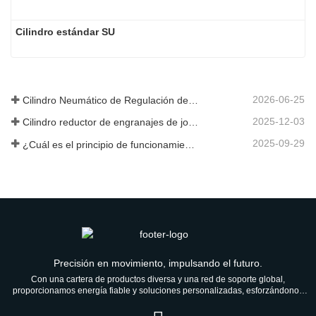
Cilindro estándar SU
2026-06-25
Cilindro Neumático de Regulación de Velocidad Hidráulica: Solución de Movimiento Estable Sin Golpes para Equipos Automatizados
2025-12-03
Cilindro reductor de engranajes de joroba de nueva generación
2025-09-29
¿Cuál es el principio de funcionamiento de una válvula solenoide? Una vez que lo comprenda, ya no tendrá miedo del mal funcionamiento de las válvulas solenoides.
Precisión en movimiento, impulsando el futuro.
Con una cartera de productos diversa y una red de soporte global,
proporcionamos energía fiable y soluciones personalizadas, esforzándonos
por ser un socio de confianza para las generaciones venideras.