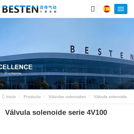
Inicio
Producto
Válvulas solenoides
Válvula solenoide
Válvula solenoide serie 4V100
de 4V
Válvula solenoide serie 4V100