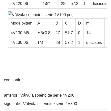
4V120-06
1/8"
28
57.2
1
dieciséis
Modelo\ltem
A
B
C
D
mi
F
4V130-M5
M5x0.8
27
57,7
0
14
64
4V130-06
1/8"
28
57.2
1
dieciséis
63
compartir:
anterior : Válvula solenoide serie 4V200
siguiente : Válvula solenoide serie 4V300