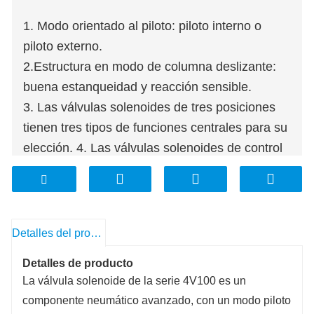
1. Modo orientado al piloto: piloto interno o
piloto externo.
2.Estructura en modo de columna deslizante:
buena estanqueidad y reacción sensible.
3. Las válvulas solenoides de tres posiciones
tienen tres tipos de funciones centrales para su
elección. 4. Las válvulas solenoides de control
doble tienen función de memoria.
5. El orificio interno adopta una tecnología de
procesamiento especial que tiene poca fricción
de desgaste, baja presión de arranque y larga
Detalles del producto
vida útil.
Detalles de producto
La válvula solenoide de la serie 4V100 es un
componente neumático avanzado, con un modo piloto